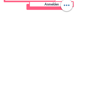
Anmelden
Familybetrieb
Kostenloser
aus Bochum
Versand
mit Herz von Frauen für Frauen
in DE ab 75€ | EU -6€
Sicheres
Stressfreie
Bezahlen
Rückgabe
mit Käuferschutz und SSL Zertifikat
bis 14 Tage nach Erhalt
Herzensstück
-