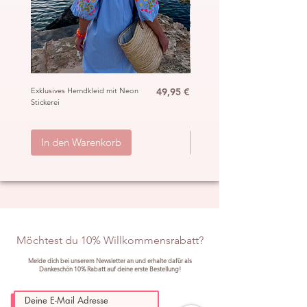
Preis
Exklusives Hemdkleid mit Neon
49,95 €
Ibiza Häkel Crochet Mantel
Stickerei
„Hippie“
inkl. MwSt.
|
ggb. zzgl. Versand
inkl. MwSt.
|
In den Warenkorb
In den Warenkorb
Möchtest du 10% Willkommensrabatt?
Melde dich bei unserem Newsletter an und erhalte dafür als
Dankeschön 10% Rabatt auf deine erste Bestellung!