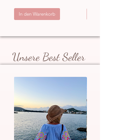
inkl. MwSt.
|
ggb. zzgl. Versand
inkl. MwSt.
|
In den Warenkorb
In den Warenkorb
Unsere Best Seller