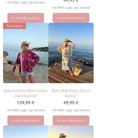
49,95 €
inkl. MwSt.
|
ggb. zzgl. Versand
inkl. MwSt.
|
ggb. zzgl. Versand
In den Warenkorb
In den Warenkorb
Exclusive
Exklusive Ibiza Velvet Jacken
Boho Maxi Kleid „Eye of
„Hand bestickt“
Karma“
Preis
Preis
139,95 €
49,95 €
inkl. MwSt.
|
ggb. zzgl. Versand
inkl. MwSt.
|
ggb. zzgl. Versand
In den Warenkorb
In den Warenkorb