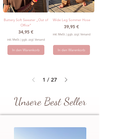
Buttery Soft Sweater „Out of
Wide Leg Sommer Hose
Office“
Preis
39,95 €
Preis
34,95 €
inkl. MwSt.
|
ggb. zzgl. Versand
inkl. MwSt.
|
ggb. zzgl. Versand
In den Warenkorb
In den Warenkorb
1
/
27
Unsere Best Seller