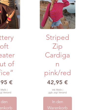
llansicht
Schnellansicht
ttery
Striped
oft
Zip
eater
Cardiga
ut of
n
fice“
pink/red
is
Preis
,95 €
42,95 €
l. MwSt.
|
inkl. MwSt.
|
zgl. Versand
ggb. zzgl. Versand
n den
In den
enkorb
Warenkorb