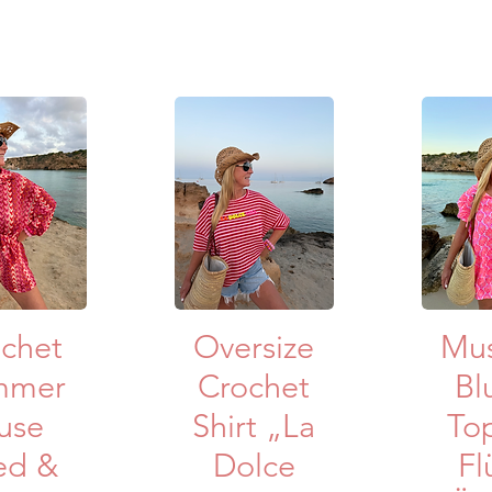
lansicht
Schnellansicht
Schne
chet
Oversize
Mus
mmer
Crochet
Bl
use
Shirt „La
To
ed &
Dolce
Fl