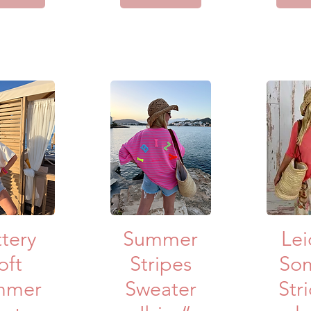
lansicht
Schnellansicht
Schne
tery
Summer
Lei
oft
Stripes
So
mmer
Sweater
Str