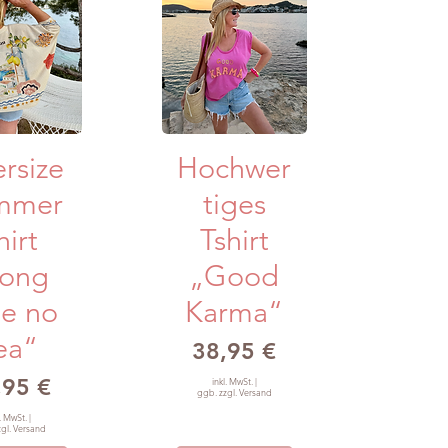
llansicht
Schnellansicht
rsize
Hochwer
mmer
tiges
hirt
Tshirt
Long
„Good
me no
Karma“
ea“
Preis
38,95 €
is
,95 €
inkl. MwSt.
|
ggb. zzgl. Versand
l. MwSt.
|
zgl. Versand