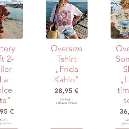
lansicht
Schnellansicht
Schne
tery
Oversize
Ove
t 2-
Tshirt
So
iler
„Frida
S
La
Kahlo“
„
lce
ti
Preis
28,95 €
ta“
s
inkl. MwSt.
|
ggb. zzgl. Versand
is
Pre
95 €
36
. MwSt.
|
ink
gl. Versand
ggb. z