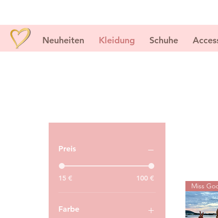
Neuheiten
Kleidung
Schuhe
Acces
Preis
15 €
100 €
Miss Goo
Farbe