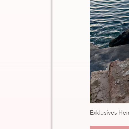
Exklusives He
inkl. MwSt.
|
ggb. zzgl. Versand