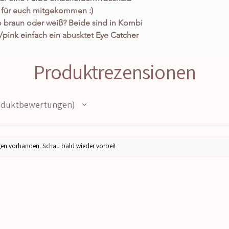
n für euch mitgekommen :)
 braun oder weiß? Beide sind in Kombi
/pink einfach ein abusktet Eye Catcher
!
ht durch seine coolen Vibes in
Produktrezensionen
 Design! Zudem ist er aus dem neuen
t einfach unfassbar weich und
nen absolut genialen Schnitt zaubert
duktbewertungen
ok, der definitiv keinem entgeht, ohne
trotzdem ein echter Hingucker ist. Die
 tolle Schnitt zaubern eine tolle Figur
ette. Insbesondere das tolle „La Dolce
en vorhanden. Schau bald wieder vorbei!
st nochmal ein extra Eye Catcher! Ich
ie toll er sitzt und vor allem wie genial
heitsgröße und passt von ca XS bis XL. Er
sondern ist auch noch wirklich
it auch dein perfekter Begleiter für
Arbeit , zum Shopping in der Stadt