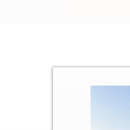
oder After Work. Ein ganz bes
die beliebte Passform, welche 
coole ist, dass ihr die Teile w
tragen und kombinieren könnt.
absolutes Wohlfühl Gefühl das
wärmenden Sonnenstrahlen an.
Kombi wird ein stylischer Look 
tauglich ist, sich aber auch i
gleichzeitig der perfekte Look f
Blickfang, nach dem sich jeder
könnt ihr die neuen Kristall N