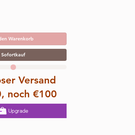
 den Warenkorb
Sofortkauf
oser Versand
0, noch €100
Upgrade