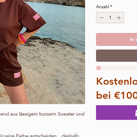
Anzahl
*
In
Kostenl
bei €10
hend aus lässigem kurzarm Sweater und
 für eine Farbe entscheiden…deshalb