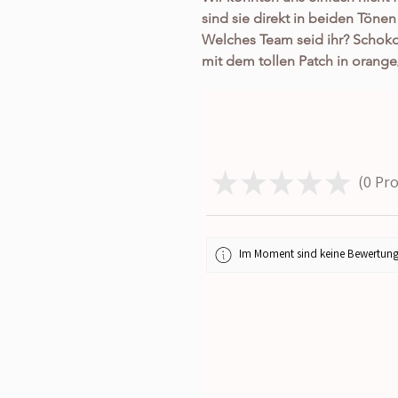
sind sie direkt in beiden Töne
Welches Team seid ihr? Schoko
mit dem tollen Patch in orange
& perfekt für jede Gelegenheit
Der stylische Zweiteiler bestic
Kombination mit dem lässigen
Buttery Soft Material und dami
angenehm zu tragen! Durch sei
★
★
★
★
★
0
Pro
0
er einen ganz individuellen Lo
dass es aufdringlich wirkt und 
dezenten Applikationen und der
und eine noch schönere Silhou
Im Moment sind keine Bewertung
Vita“ Patch auf beiden Teilen i
war wirklich selbst begeistert, w
er sich anfühlt!!! Er ist in Ein
sieht also nicht nur super aus, 
angenehm zu tragen und ist som
jede Gelegenheit, egal ob zur 