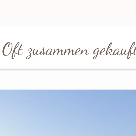
onderer Hingucker ist auch noch einmal
wirklich bei jedem super sitzt! Und das
irklich auch super getrennt voneinander
 Die gemütlichen Töne sorgen für ein
 ganze Jahr über und locken die
 Durch die perfekt abgestimmte
Oft zusammen gekauf
erzeugt, welcher definitiv Urlaubs
m Leben zuhause super macht und
ür die City ist! Damit seid ihr ein echter
 2 x umdreht! Perfekt kombinieren
eon Armbänder :)