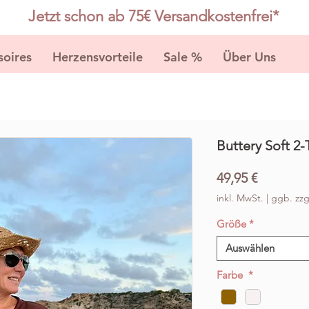
Jetzt schon ab 75€ Versandkostenfrei*
soires
Herzensvorteile
Sale %
Über Uns
K
Buttery Soft 2-
Preis
49,95 €
inkl. MwSt.
|
ggb. zzg
Größe
*
Auswählen
Farbe
*