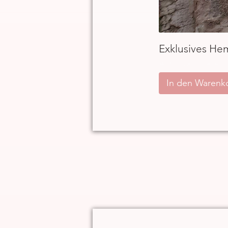
Exklusives He
inkl. MwSt.
|
ggb. zzgl. Versand
In den Warenk