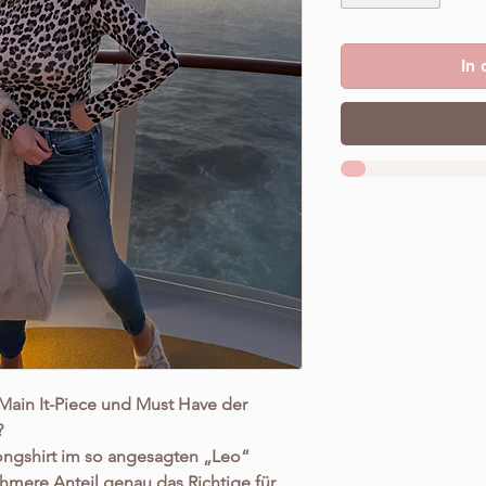
In
 Main It-Piece und Must Have der
?
 Longshirt im so angesagten „Leo“
mere Anteil genau das Richtige für