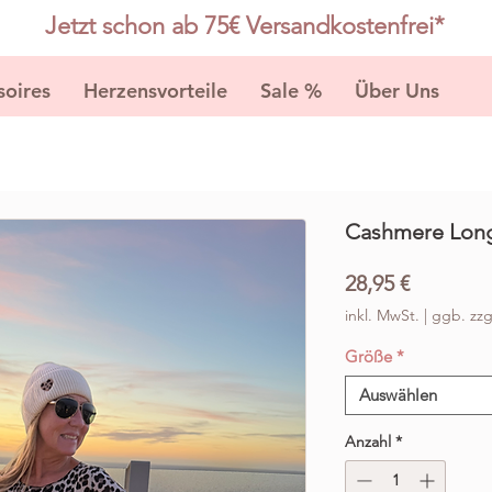
Jetzt schon ab 75€ Versandkostenfrei*
soires
Herzensvorteile
Sale %
Über Uns
K
Cashmere Long
Preis
28,95 €
inkl. MwSt.
|
ggb. zzg
Größe
*
Auswählen
Anzahl
*