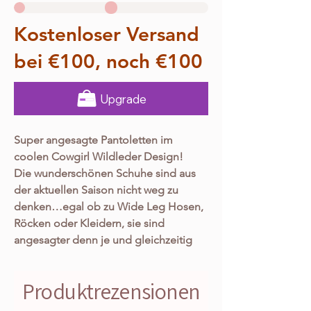
Kostenloser Versand
bei €100, noch €100
Upgrade
Super angesagte Pantoletten im
coolen Cowgirl Wildleder Design!
Die wunderschönen Schuhe sind aus
der aktuellen Saison nicht weg zu
denken…egal ob zu Wide Leg Hosen,
Röcken oder Kleidern, sie sind
angesagter denn je und gleichzeitig
ein zeitloser Klassiker!
Wir haben so lange nach den
Produktrezensionen
perfekten Pantoletten für euch gesucht
und sie jetzt tatsächlich endlich