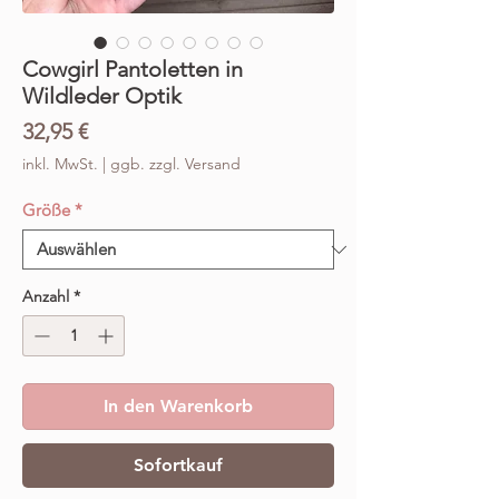
Cowgirl Pantoletten in
Wildleder Optik
Preis
32,95 €
inkl. MwSt.
|
ggb. zzgl. Versand
Größe
*
Anzahl
*
In den Warenkorb
Sofortkauf