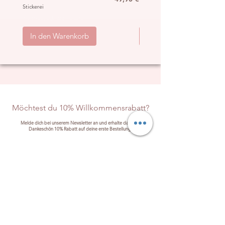
Stickerei
„Hippie“
inkl. MwSt.
|
ggb. zzgl. Versand
inkl. MwSt.
|
In den Warenkorb
In den Warenkorb
Möchtest du 10% Willkommensrabatt?
Melde dich bei unserem Newsletter an und erhalte dafür als
Dankeschön 10% Rabatt auf deine erste Bestellung!
Anmelden