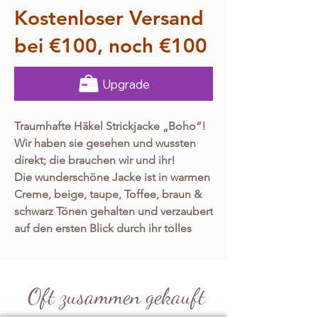
Kostenloser Versand
bei €100, noch €100
Upgrade
Traumhafte Häkel Strickjacke „Boho“!
Wir haben sie gesehen und wussten
direkt; die brauchen wir und ihr!
Die wunderschöne Jacke ist in warmen
Creme, beige, taupe, Toffee, braun &
schwarz Tönen gehalten und verzaubert
auf den ersten Blick durch ihr tolles
Design!
Das tolle Ensemble besticht ganz
eindeutig durch seine Ibiza Vibes
Oft zusammen gekauft
verknüpft mit der unverwechselbaren
Einzigartigkeit, in erster Linie aber