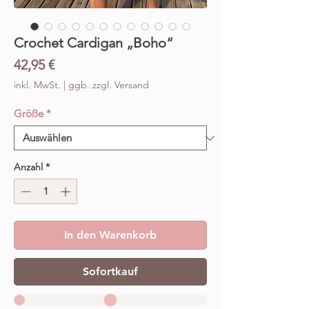
Crochet Cardigan „Boho“
Preis
42,95 €
inkl. MwSt.
|
ggb. zzgl. Versand
Größe
*
Anzahl
*
In den Warenkorb
Sofortkauf