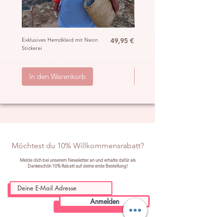
Ibiza Summer Vibes.
Perfekt könnt ihr sie mit dem
passenden Spitzentop in Creme und
der neuen Ibiza Boho Kette „Seestern“
Preis
Exklusives Hemdkleid mit Neon
49,95 €
Ibiza Häkel Crochet Mantel
Stickerei
„Hippie“
kombinieren.
inkl. MwSt.
|
ggb. zzgl. Versand
inkl. MwSt.
|
In den Warenkorb
In den Warenkorb
Möchtest du 10% Willkommensrabatt?
Melde dich bei unserem Newsletter an und erhalte dafür als
Dankeschön 10% Rabatt auf deine erste Bestellung!
Anmelden