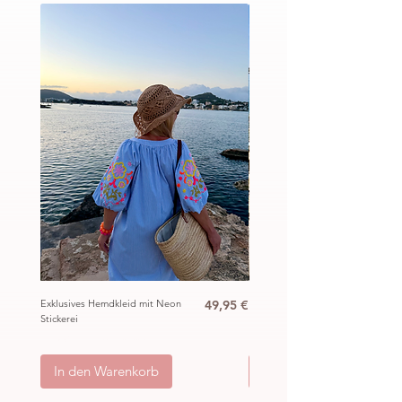
Preis
Exklusives Hemdkleid mit Neon
49,95 €
Ibiza Häkel Crochet Mantel
Stickerei
„Hippie“
inkl. MwSt.
|
ggb. zzgl. Versand
inkl. MwSt.
|
In den Warenkorb
In den Warenkorb