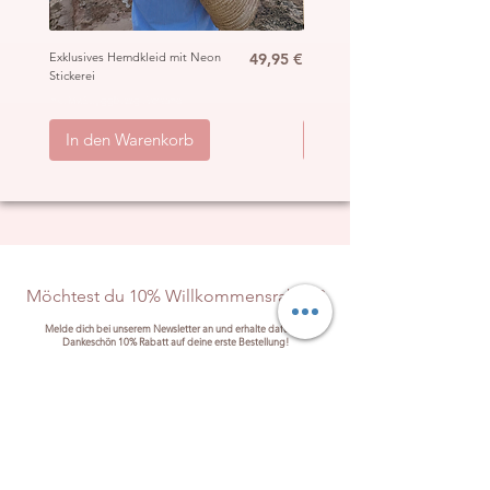
Preis
Exklusives Hemdkleid mit Neon
49,95 €
Ibiza Häkel Crochet Mantel
Stickerei
„Hippie“
inkl. MwSt.
|
ggb. zzgl. Versand
inkl. MwSt.
|
In den Warenkorb
In den Warenkorb
Möchtest du 10% Willkommensrabatt?
Melde dich bei unserem Newsletter an und erhalte dafür als
Dankeschön 10% Rabatt auf deine erste Bestellung!
Anmelden