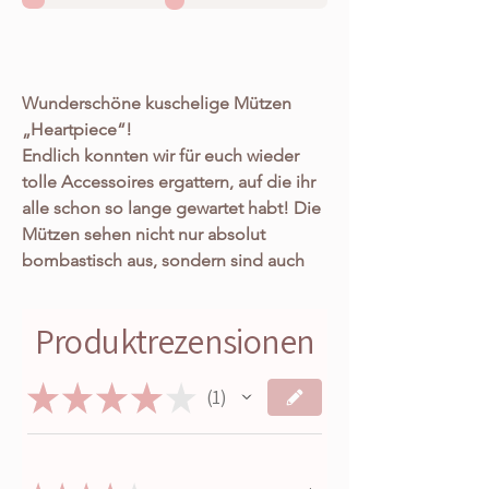
Wunderschöne kuschelige Mützen
„Heartpiece“!
Endlich konnten wir für euch wieder
tolle Accessoires ergattern, auf die ihr
alle schon so lange gewartet habt! Die
Mützen sehen nicht nur absolut
bombastisch aus, sondern sind auch
noch super kuschelig und angenehm
weich; also dein absolutes Must Have
Produktrezensionen
Accessoires! Sie haben aber nicht nur
eine 1a Qualität, sind aus 80% Viskose
★
★
★
★
★
& 20% Angora und passen sich jedem
1
1
deiner Outfits super an, sondern sind
zudem auch noch super praktisch und
sitzen bei jeder Kopfform perfekt.