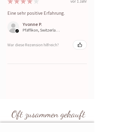
★
★
★
★
★
vor 1 Jahr
*erhältlich in braun oder pink
Eine sehr positive Erfahrung.
Yvonne P.
Pfäffikon, Switzerland
War diese Rezension hilfreich?
Oft zusammen gekauft