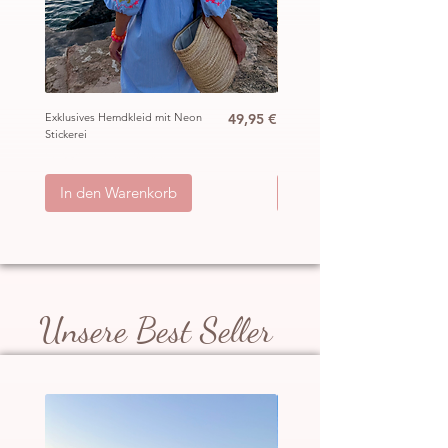
Preis
Exklusives Hemdkleid mit Neon
49,95 €
Ibiza Häkel Crochet Mantel
Stickerei
„Hippie“
inkl. MwSt.
|
ggb. zzgl. Versand
inkl. MwSt.
|
In den Warenkorb
In den Warenkorb
Unsere Best Seller