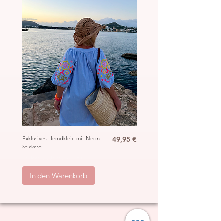
Preis
Exklusives Hemdkleid mit Neon
49,95 €
Ibiza Häkel Crochet Mantel
Stickerei
„Hippie“
inkl. MwSt.
|
ggb. zzgl. Versand
inkl. MwSt.
|
In den Warenkorb
In den Warenkorb