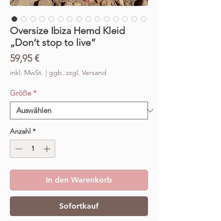
Oversize Ibiza Hemd Kleid
„Don‘t stop to live“
Preis
59,95 €
inkl. MwSt.
|
ggb. zzgl. Versand
Größe
*
Anzahl
*
In den Warenkorb
Sofortkauf