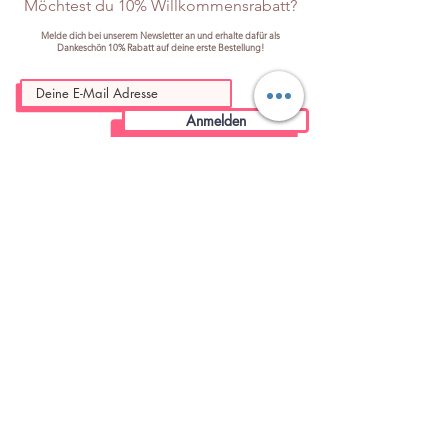
Möchtest du 10% Willkommensrabatt?
Melde dich bei unserem Newsletter an und erhalte dafür als
Dankeschön 10% Rabatt auf deine erste Bestellung!
Anmelden
Familybetrieb
Kostenloser
aus Bochum
Versand
mit Herz von Frauen für Frauen
in DE ab 75€ | EU -6€
Sicheres
Stressfreie
Bezahlen
Rückgabe
mit Käuferschutz und SSL Zertifikat
bis 14 Tage nach Erhalt