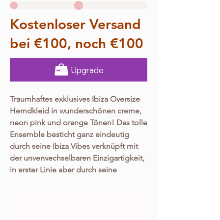
Kostenloser Versand
bei €100, noch €100
Upgrade
Traumhaftes exklusives Ibiza Oversize
Hemdkleid in wunderschönen creme,
neon pink und orange Tönen! Das tolle
Ensemble besticht ganz eindeutig
durch seine Ibiza Vibes verknüpft mit
der unverwechselbaren Einzigartigkeit,
in erster Linie aber durch seine
Hochwertigkeit! Es ist von der
hochwertigen Firma „Sumitra“ und
einfach ein wahrer Hingucker! Durch
den absolut genialen Oversize Schnitt