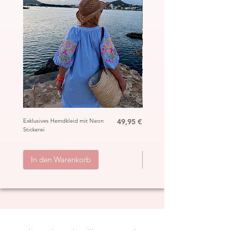
Preis
Exklusives Hemdkleid mit Neon
49,95 €
Ibiza Häkel Crochet Mantel
Stickerei
„Hippie“
inkl. MwSt.
|
ggb. zzgl. Versand
inkl. MwSt.
|
In den Warenkorb
In den Warenkorb