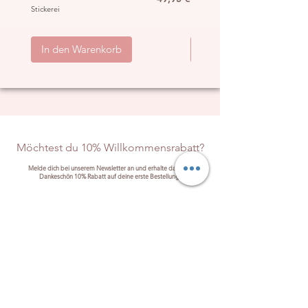
Stickerei
„Hippie“
inkl. MwSt.
|
ggb. zzgl. Versand
inkl. MwSt.
|
In den Warenkorb
In den Warenkorb
Möchtest du 10% Willkommensrabatt?
Melde dich bei unserem Newsletter an und erhalte dafür als
Dankeschön 10% Rabatt auf deine erste Bestellung!
Anmelden