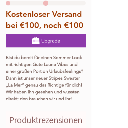
Kostenloser Versand
bei €100, noch €100
Upgrade
Bist du bereit für einen Sommer Look
mit richtigen Gute Laune Vibes und
einer großen Portion Urlaubsfeelings?
Dann ist unser neuer Stripes Sweater
„La Mer“ genau das Richtige für dich!
Wir haben ihn gesehen und wussten
direkt; den brauchen wir und ihr!
Der lässige Sweater ist in kräftigen
rosa, pink und rot Tönen gehalten und
Produktrezensionen
verzaubert auf den ersten Blick durch
sein geniales Design mit der tollen