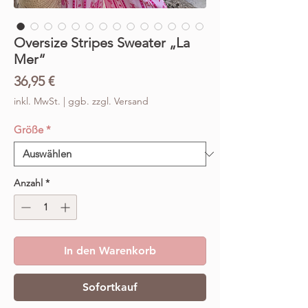
Oversize Stripes Sweater „La
Mer“
Preis
36,95 €
inkl. MwSt.
|
ggb. zzgl. Versand
Größe
*
Anzahl
*
In den Warenkorb
Sofortkauf