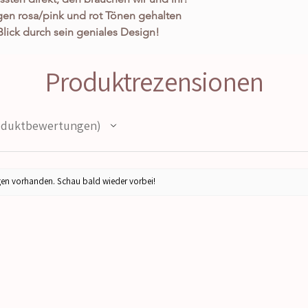
tigen rosa/pink und rot Tönen gehalten
Blick durch sein geniales Design!
ubert er einen ganz individuellen Look,
hne dass es aufdringlich wirkt und
Produktrezensionen
st. Die coole gestickte Sherpa Schrift
das trendige Design und der tolle
ur und eine noch schönere Silhouette.
duktbewertungen
t, was er für eine tolle Passform hat. Er
optimal von XS bis XL. Er sieht aber
st auch noch sooo kuschelig weich und
 ist einfach dein perfekter Begleiter
en vorhanden. Schau bald wieder vorbei!
zur Arbeit, zum Shopping in der Stadt
hen Töne sorgen für ein absolutes
hr über und locken die wärmenden
Doch der tolle Sweater sieht nicht nur
bsolut bequem und gemütlich und
 hochwertige Beschaffenheit und
3. Überprüfung stand hält :)