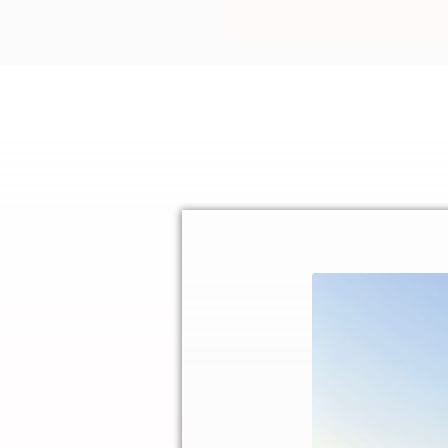
Perfekt kombinierbar mit unse
den neuen Frühlings Tönen!