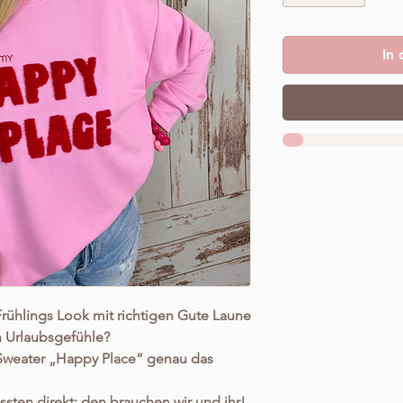
In
 Frühlings Look mit richtigen Gute Laune
n Urlaubsgefühle?
 Sweater „Happy Place“ genau das
sten direkt; den brauchen wir und ihr!