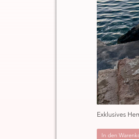
Exklusives He
inkl. MwSt.
|
ggb. zzgl. Versand
In den Warenk