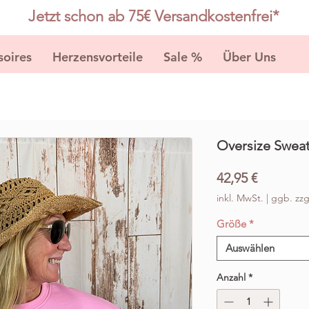
Jetzt schon ab 75€ Versandkostenfrei*
soires
Herzensvorteile
Sale %
Über Uns
K
Oversize Swea
Preis
42,95 €
inkl. MwSt.
|
ggb. zzg
Größe
*
Auswählen
Anzahl
*