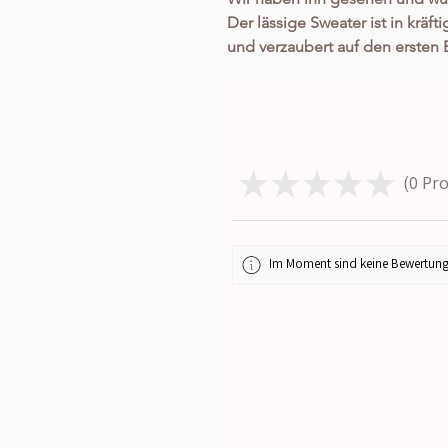
Der lässige Sweater ist in kräf
und verzaubert auf den ersten 
Durch seinen coolen Schnitt za
der definitiv keinem entgeht, o
trotzdem ein echter Hingucker i
(kein einfacher Druck!), sowie 
Schnitt zaubern eine tolle Fig
★
★
★
★
★
0
Pro
0
Ich war wirklich selbst begeister
ist in one size und passt somit 
nicht nur super aus, sondern i
wirklich angenehm zu tragen! Er
Im Moment sind keine Bewertung
für jede Gelegenheit, egal ob 
oder After Work. Die gemütlic
Wohlfühl Gefühl das ganze Ja
Sonnenstrahlen schon jetzt an. 
super aus, sondern ist auch a
besticht vor allem durch seine
Qualität, die auch einer 2. und 