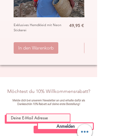
Preis
Exklusives Hemdkleid mit Neon
49,95 €
Ibiza Häkel Crochet Mantel
Stickerei
„Hippie“
inkl. MwSt.
|
ggb. zzgl. Versand
inkl. MwSt.
|
In den Warenkorb
In den Warenkorb
Möchtest du 10% Willkommensrabatt?
Melde dich bei unserem Newsletter an und erhalte dafür als
Dankeschön 10% Rabatt auf deine erste Bestellung!
Anmelden