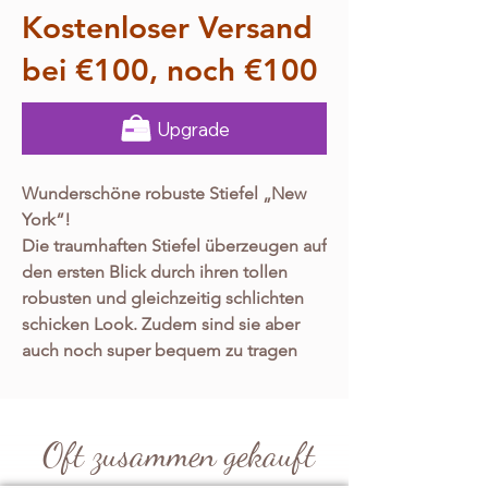
Kostenloser Versand
bei €100, noch €100
Upgrade
Wunderschöne robuste Stiefel „New
York“!
Die traumhaften Stiefel überzeugen auf
den ersten Blick durch ihren tollen
robusten und gleichzeitig schlichten
schicken Look. Zudem sind sie aber
auch noch super bequem zu tragen
und haben eine tolle Passform. Sie
passen sich so gut wie jedem Fuß Typ
an und du hast nicht nur einen 1a Look,
Oft zusammen gekauft
mit dem du jedes deiner Outfits
perfekt abrundest, sondern zudem