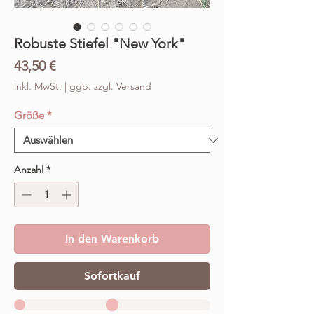
Robuste Stiefel "New York"
Preis
43,50 €
inkl. MwSt.
|
ggb. zzgl. Versand
Größe
*
Anzahl
*
In den Warenkorb
Sofortkauf