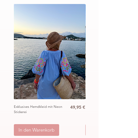
Preis
Exklusives Hemdkleid mit Neon
49,95 €
Ibiza Häkel Crochet Mantel
Stickerei
„Hippie“
inkl. MwSt.
|
ggb. zzgl. Versand
inkl. MwSt.
|
In den Warenkorb
In den Warenkorb