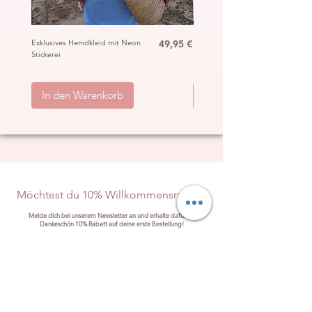
Preis
Exklusives Hemdkleid mit Neon
49,95 €
Ibiza Häkel Crochet Mantel
Stickerei
„Hippie“
inkl. MwSt.
|
ggb. zzgl. Versand
inkl. MwSt.
|
In den Warenkorb
In den Warenkorb
Möchtest du 10% Willkommensrabatt?
Melde dich bei unserem Newsletter an und erhalte dafür als
Dankeschön 10% Rabatt auf deine erste Bestellung!
Anmelden