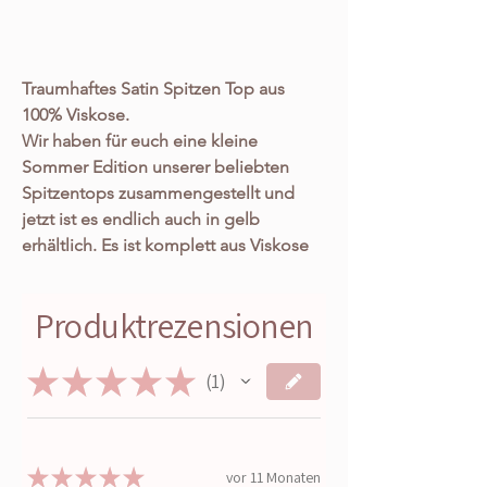
Traumhaftes Satin Spitzen Top aus
100% Viskose.
Wir haben für euch eine kleine
Sommer Edition unserer beliebten
Spitzentops zusammengestellt und
jetzt ist es endlich auch in gelb
erhältlich. Es ist komplett aus Viskose
und mit tollen Spitzen Details
versehen. Die tollen Tops haben aber
Produktrezensionen
nicht nur eine 1a Qualität, sind super
weich und anschmiegsam und passen
★
★
★
★
★
sich jedem deiner Outfits super an,
1
1
sondern sind zudem auch noch super
praktisch! Gerade in Kombi mit
oversize Pullovern oder (Strick-) Jacken
★
★
★
★
★
vor 11 Monaten
eignen sie sich einfach perfekt und