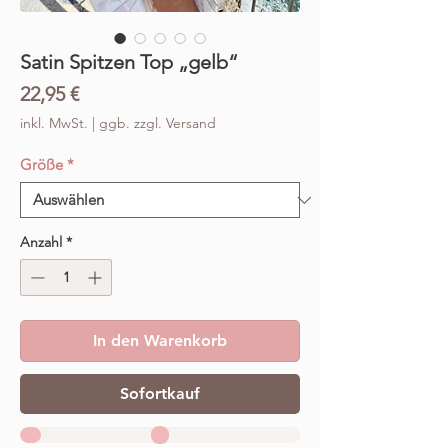
Satin Spitzen Top „gelb“
Preis
22,95 €
inkl. MwSt.
|
ggb. zzgl. Versand
Größe
*
Anzahl
*
In den Warenkorb
Sofortkauf