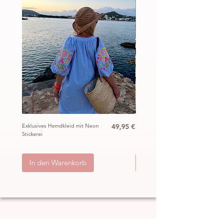
Preis
Exklusives Hemdkleid mit Neon
49,95 €
Ibiza Häkel Crochet Mantel
Stickerei
„Hippie“
inkl. MwSt.
|
ggb. zzgl. Versand
inkl. MwSt.
|
In den Warenkorb
In den Warenkorb