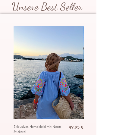
Unsere Best Seller
Preis
Exklusives Hemdkleid mit Neon
49,95 €
Ibiza Häkel Crochet Mantel
Stickerei
„Hippie“