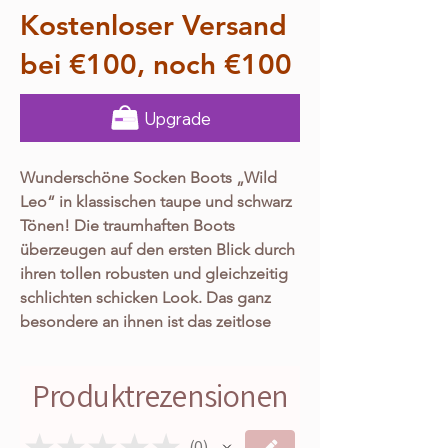
Kostenloser Versand
bei €100, noch €100
Upgrade
Wunderschöne Socken Boots „Wild
Leo“ in klassischen taupe und schwarz
Tönen! Die traumhaften Boots
überzeugen auf den ersten Blick durch
ihren tollen robusten und gleichzeitig
schlichten schicken Look. Das ganz
besondere an ihnen ist das zeitlose
Leo Design, welches ihr auch in 10
Jahren noch tragen könnt und niemals
Produktrezensionen
out seid. Zudem sind sie aber auch
noch super bequem zu tragen und
★
★
★
★
★
haben eine tolle Passform. Sie passen
0