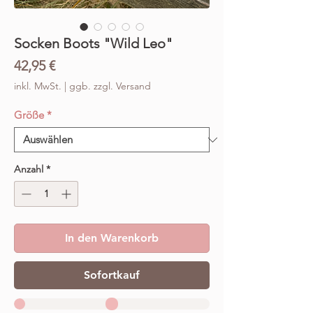
Socken Boots "Wild Leo"
Preis
42,95 €
inkl. MwSt.
|
ggb. zzgl. Versand
Größe
*
Anzahl
*
In den Warenkorb
Sofortkauf