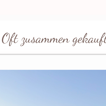
legenheit ist, egal ob zum Sight
zur Arbeit, zum Shopping in der Stadt
t blickdicht und auch der Ausschnitt ist
ganz besonderer Hingucker ist auch noch
elche wirklich bei jedem super sitzt!
Töne sorgen für ein absolutes
Oft zusammen gekauf
chtig Lust auf Sommer! Durch die
d ein frischer Look erzeugt, welcher
und sich aber auch im Büro oder im