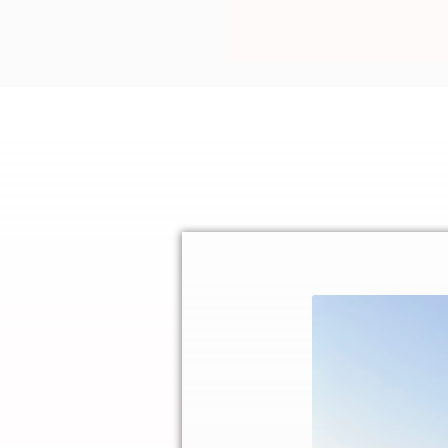
perfekter Begleiter für jede Ge
Seeing, zum Dinner im Urlaub, 
oder After Work. Es ist komplet
definitiv alltagstauglich. Ein 
einmal die beliebte Passform, w
Die warmen und harmonischen 
Wohlfühl Gefühl und machen ri
perfekt abgestimmte Kombi wir
definitiv Urlaubs tauglich ist 
Home Office super macht!