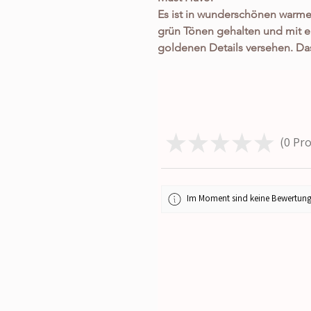
Es ist in wunderschönen warmen
grün Tönen gehalten und mit e
goldenen Details versehen. Da
eindeutig durch seine Vacation
Alltagstauglichkeit. Zudem aber
Hochwertigkeit! Es ist mit supe
schönen Küste, den Häusern, B
den genialen Schriftzügen und
★
★
★
★
★
0
Pro
0
Die filigranen Feinheiten und A
Details und tollen Sprüche ru
absolut genialen Schnitt zauber
Style, der definitiv keinem ent
Im Moment sind keine Bewertung
und trotzdem ein echter Hinguc
Applikationen, sowie das traum
Figur und eine noch schönere Si
begeistert, wie toll es sitzt. Es
XS/S bis XL/XXL. Es sieht nicht
wirklich angenehm zu tragen (