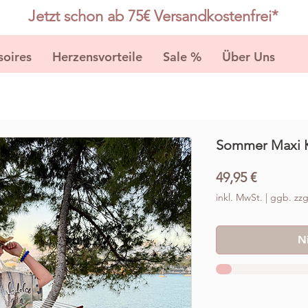
Jetzt schon ab 75€ Versandkostenfrei*
soires
Herzensvorteile
Sale %
Über Uns
K
Sommer Maxi K
Preis
49,95 €
inkl. MwSt.
|
ggb. zzg
N