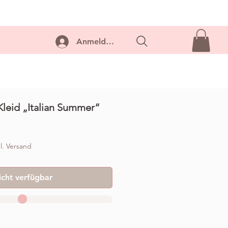
ontakt
Anmelden...
leid „Italian Summer“
l. Versand
icht verfügbar