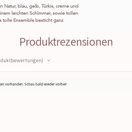
 Natur, blau, gelb, Türkis, creme und
inem leichten Schimmer, sowie tollen
s tolle Ensemble besticht ganz
 Vibes verknüpft mit der absoluten
 in erster Linie durch seine
Produktrezensionen
r vielen Details versehen, wie der
ooten, Zitronen, Blumen und natürlich
 ist einfach ein wahrer Sommer Traum!
duktbewertungen
pplikationen, die Vielen kleinen
nden euren Look perfekt ab. Durch den
t das Kleid einen ganz individuellen
geht, ohne dass es aufdringlich wirkt
en vorhanden. Schau bald wieder vorbei!
ker ist. Die dezenten Volants und
hafte Dekolleté zaubern eine tolle
lhouette. Ich war wirklich selbst
 ist in Einheitsgröße und passt von ca
 nur super aus sondern ist auch noch
95% Baumwolle) und somit auch dein