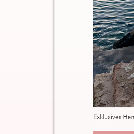
Exklusives He
inkl. MwSt.
|
ggb. zzgl. Versand