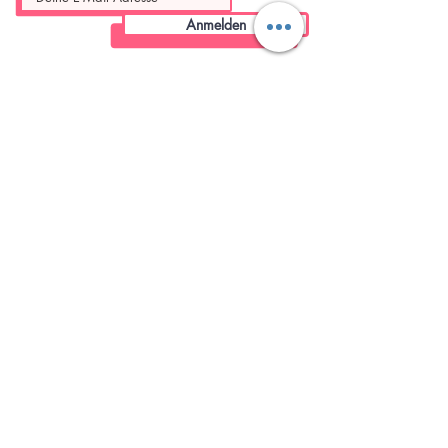
Anmelden
Familybetrieb
Kostenloser
aus Bochum
Versand
mit Herz von Frauen für Frauen
in DE ab 75€ | EU -6€
Sicheres
Stressfreie
Bezahlen
Rückgabe
mit Käuferschutz und SSL Zertifikat
bis 14 Tage nach Erhalt
Herzensstück