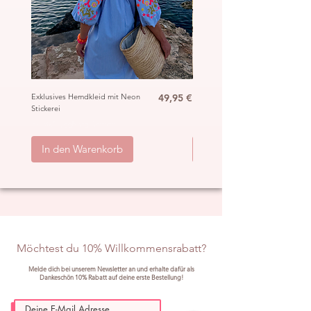
Preis
Exklusives Hemdkleid mit Neon
49,95 €
Ibiza Häkel Crochet Mantel
Stickerei
„Hippie“
inkl. MwSt.
|
ggb. zzgl. Versand
inkl. MwSt.
|
In den Warenkorb
In den Warenkorb
Möchtest du 10% Willkommensrabatt?
Melde dich bei unserem Newsletter an und erhalte dafür als
Dankeschön 10% Rabatt auf deine erste Bestellung!