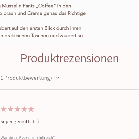
 Musselin Pants „Coffee“ in den
o braun und Creme genau das Richtige
ert auf den ersten Blick durch ihren
en praktischen Taschen und zaubert so
 der definitiv keinem entgeht, ohne
trotzdem ein echter Hingucker ist. Die
Produktrezensionen
 das trendige Design und der tolle
ur und eine noch schönere Silhouette.
t, was sie für eine tolle Passform hat.
1
Produktbewertung
st von ca XS/S bis XXL. Sie sieht also
st auch noch wirklich angenehm zu
perfekter Begleiter für jede
t , zum Shopping in der Stadt oder
★
★
★
★
★
r ist sie mit unserer neuen Strickweste
Super gemütlich :)
War diese Rezension hilfreich?