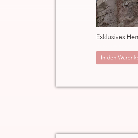
Exklusives He
inkl. MwSt.
|
ggb. zzgl. Versand
In den Warenk