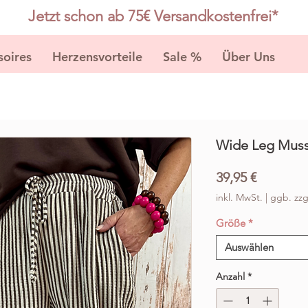
Jetzt schon ab 75€ Versandkostenfrei*
soires
Herzensvorteile
Sale %
Über Uns
K
Wide Leg Muss
Preis
39,95 €
inkl. MwSt.
|
ggb. zzg
Größe
*
Auswählen
Anzahl
*