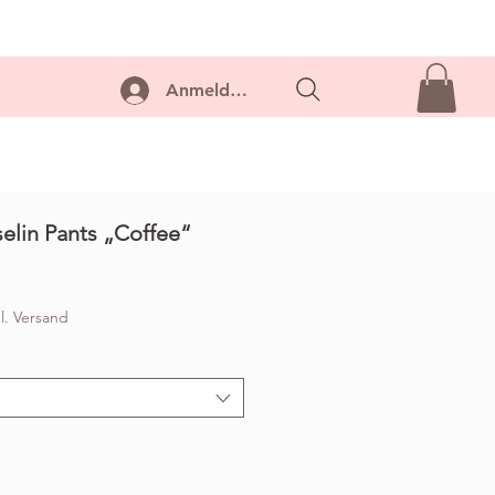
ontakt
Anmelden...
elin Pants „Coffee“
l. Versand