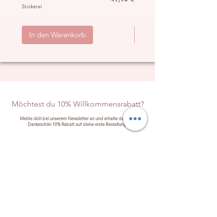
Stickerei
„Hippie“
inkl. MwSt.
|
ggb. zzgl. Versand
inkl. MwSt.
|
In den Warenkorb
In den Warenkorb
Möchtest du 10% Willkommensrabatt?
Melde dich bei unserem Newsletter an und erhalte dafür als
Dankeschön 10% Rabatt auf deine erste Bestellung!
Anmelden