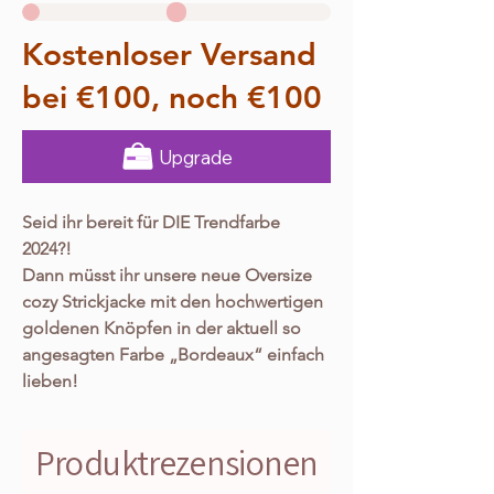
Kostenloser Versand
bei €100, noch €100
Upgrade
Seid ihr bereit für DIE Trendfarbe
2024?!
Dann müsst ihr unsere neue Oversize
cozy Strickjacke mit den hochwertigen
goldenen Knöpfen in der aktuell so
angesagten Farbe „Bordeaux“ einfach
lieben!
Sie fühlt sich absolut fantastisch an, hat
ein so geniales Design, einen Hammer
Produktrezensionen
Schnitt und ist mit ihren hochwertigen
goldenen Knöpfen das absolute