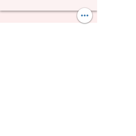
Möchtest du 10% Willkommensrabatt?
Melde dich bei unserem Newsletter an und erhalte dafür als
Dankeschön 10% Rabatt auf deine erste Bestellung!
Anmelden
Familybetrieb
Kostenloser
aus Bochum
Versand
mit Herz von Frauen für Frauen
in DE ab 75€ | EU -6€