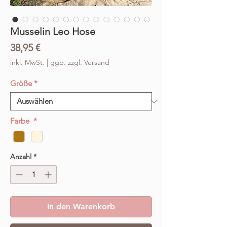
Musselin Leo Hose
Preis
38,95 €
inkl. MwSt.
|
ggb. zzgl. Versand
Größe
*
Farbe
*
Anzahl
*
In den Warenkorb