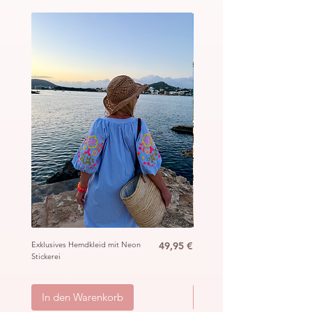
Preis
Exklusives Hemdkleid mit Neon
49,95 €
Ibiza Häkel Crochet Mantel
Stickerei
„Hippie“
inkl. MwSt.
|
ggb. zzgl. Versand
inkl. MwSt.
|
In den Warenkorb
In den Warenkorb