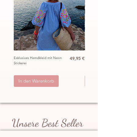
Preis
Exklusives Hemdkleid mit Neon
49,95 €
Ibiza Häkel Crochet Mantel
Stickerei
„Hippie“
inkl. MwSt.
|
ggb. zzgl. Versand
inkl. MwSt.
|
In den Warenkorb
In den Warenkorb
Unsere Best Seller