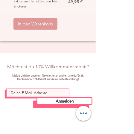
Preis
Exklusives Hemdkleid mit Neon
49,95 €
Ibiza Häkel Crochet Mantel
Stickerei
„Hippie“
inkl. MwSt.
|
ggb. zzgl. Versand
inkl. MwSt.
|
In den Warenkorb
In den Warenkorb
Möchtest du 10% Willkommensrabatt?
Melde dich bei unserem Newsletter an und erhalte dafür als
Dankeschön 10% Rabatt auf deine erste Bestellung!
Anmelden