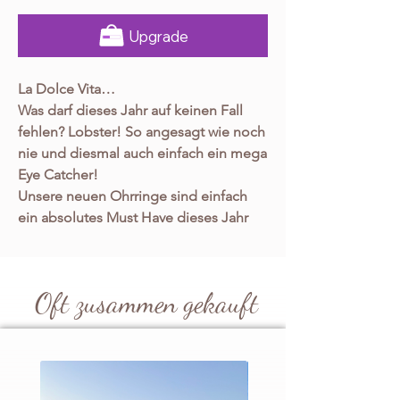
Upgrade
La Dolce Vita…
Was darf dieses Jahr auf keinen Fall
fehlen? Lobster! So angesagt wie noch
nie und diesmal auch einfach ein mega
Eye Catcher!
Unsere neuen Ohrringe sind einfach
ein absolutes Must Have dieses Jahr
und ihr braucht sie unbedingt zu all
euren Summer Looks!
Erstens sehen sie wirklich 1A aus, sind
Oft zusammen gekauft
zudem aber auch super hochwertig
und aufwändig gearbeitet und
überzeugen durch ihr filigranes
Design. Die bunten Farben, die vielen
Perlen, Pailletten und Strasssteine sind